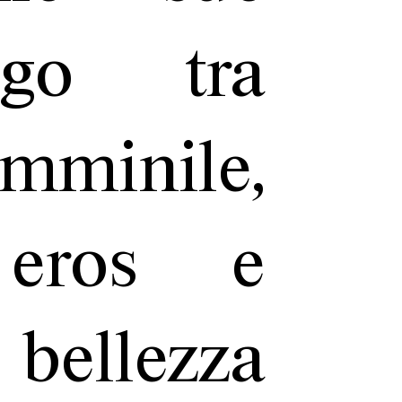
ogo tra
inile,
 eros e
i bellezza