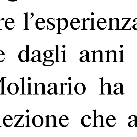
re l’esperien
e dagli anni
olinario ha 
lezione che a