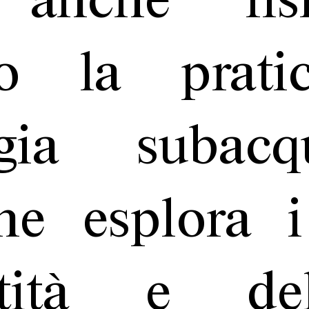
 anche fis
rso la prati
ogia subac
ne esplora i 
entità e d