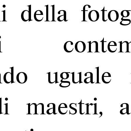
ni della fotog
ggi contemp
endo uguale r
di maestri, a