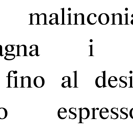
malincon
agna i co
i, fino al des
brio espre