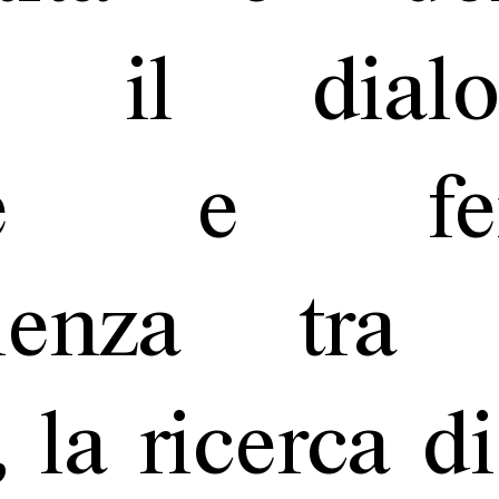
ni: il dial
ile e femm
valenza tra
 la ricerca d