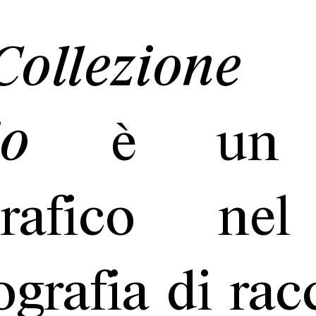
Collezione
io
è un v
grafico ne
ografia di ra