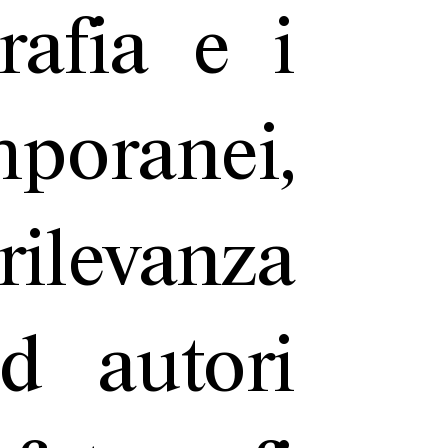
rafia e i
oranei,
ilevanza
d autori