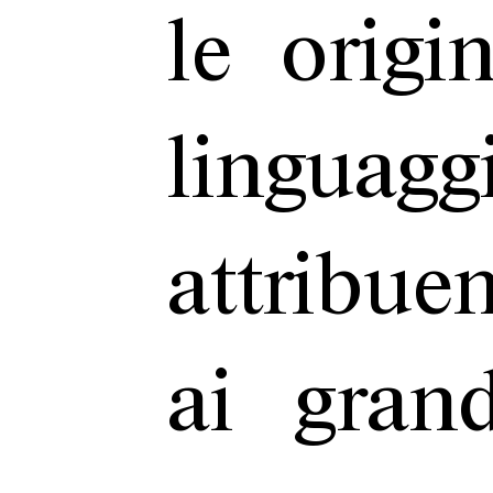
le origi
lingua
attribu
ai gran