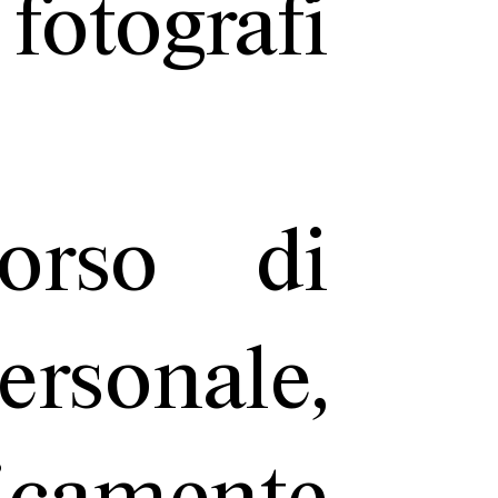
tografi
orso di
sonale,