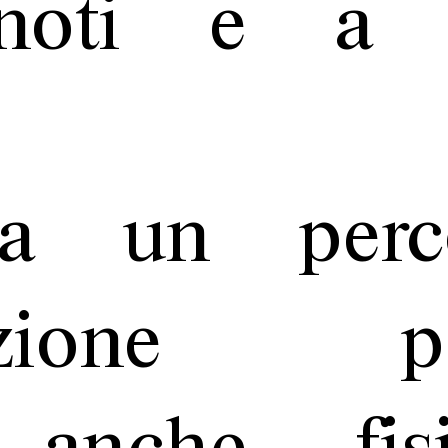
oti e a fo
.
a un perc
pezione per