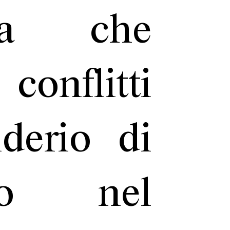
ia che
nflitti
iderio di
sso nel