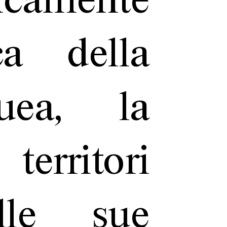
icamente
ca della
quea, la
territori
elle sue