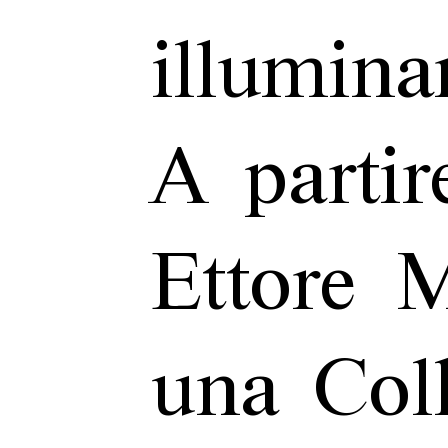
illumina
A partir
Ettore M
una Col