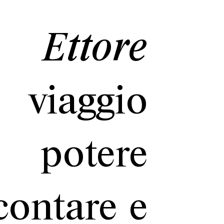
 Ettore
iaggio
l potere
ccontare e