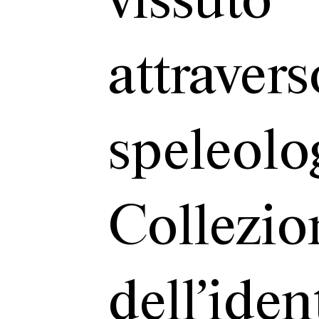
vissuto
attrave
speleol
Collezio
dell’id