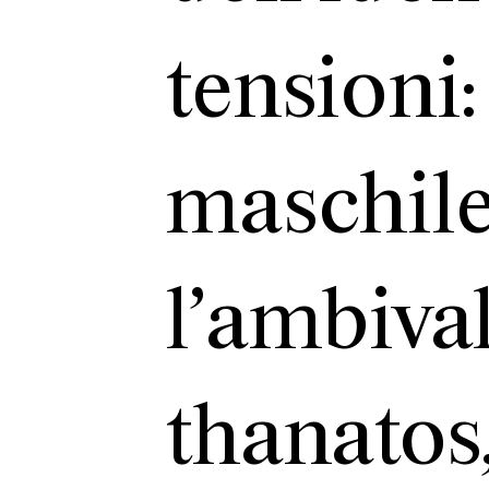
tensio
masch
l’ambi
thanatos,