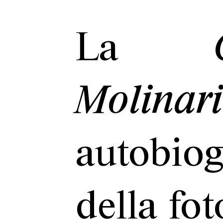
La
Molinar
autobio
della fot