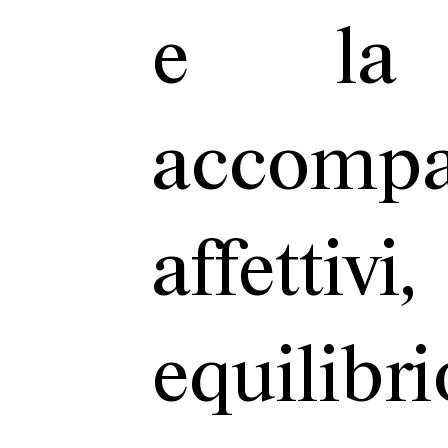
e la 
accomp
affettiv
equili