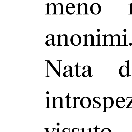
meno n
anonimi
Nata d
intros